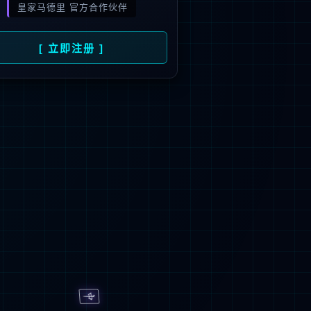
旗下品牌
号
招商）