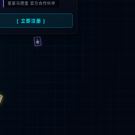
旗下品牌
号
招商）